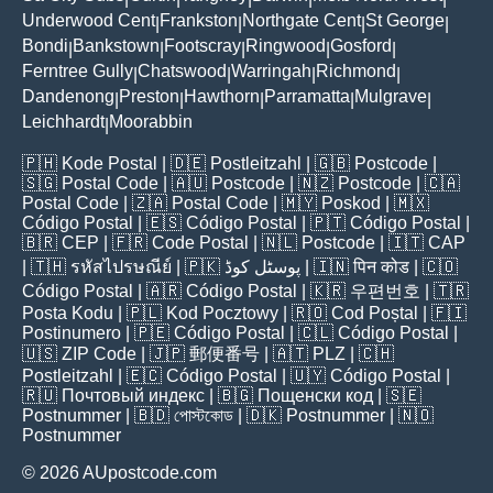
Underwood Cent
Frankston
Northgate Cent
St George
|
|
|
|
Bondi
Bankstown
Footscray
Ringwood
Gosford
|
|
|
|
|
Ferntree Gully
Chatswood
Warringah
Richmond
|
|
|
|
Dandenong
Preston
Hawthorn
Parramatta
Mulgrave
|
|
|
|
|
Leichhardt
Moorabbin
|
🇵🇭
Kode Postal
| 🇩🇪
Postleitzahl
| 🇬🇧
Postcode
|
🇸🇬
Postal Code
| 🇦🇺
Postcode
| 🇳🇿
Postcode
| 🇨🇦
Postal Code
| 🇿🇦
Postal Code
| 🇲🇾
Poskod
| 🇲🇽
Código Postal
| 🇪🇸
Código Postal
| 🇵🇹
Código Postal
|
🇧🇷
CEP
| 🇫🇷
Code Postal
| 🇳🇱
Postcode
| 🇮🇹
CAP
| 🇹🇭
รหัสไปรษณีย์
| 🇵🇰
پوسٹل کوڈ
| 🇮🇳
पिन कोड
| 🇨🇴
Código Postal
| 🇦🇷
Código Postal
| 🇰🇷
우편번호
| 🇹🇷
Posta Kodu
| 🇵🇱
Kod Pocztowy
| 🇷🇴
Cod Poștal
| 🇫🇮
Postinumero
| 🇵🇪
Código Postal
| 🇨🇱
Código Postal
|
🇺🇸
ZIP Code
| 🇯🇵
郵便番号
| 🇦🇹
PLZ
| 🇨🇭
Postleitzahl
| 🇪🇨
Código Postal
| 🇺🇾
Código Postal
|
🇷🇺
Почтовый индекс
| 🇧🇬
Пощенски код
| 🇸🇪
Postnummer
| 🇧🇩
পোস্টকোড
| 🇩🇰
Postnummer
| 🇳🇴
Postnummer
© 2026 AUpostcode.com